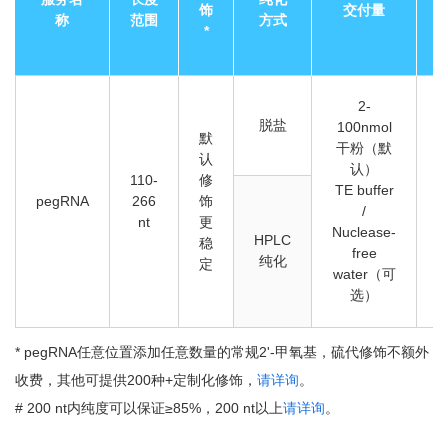
饰
交付量
称
范围
方式
*
2-
脱盐
100nmol
默
干粉（默
认
(
认）
110-
修
TE buffer
pegRNA
266
饰
/
nt
更
Nuclease-
HPLC
稳
free
纯化
定
water（可
选）
* pegRNA任意位置添加任意数量的常规2'-甲氧基，硫代修饰不额外
收费，其他可提供200种+定制化修饰，
请详询
。
# 200 nt内纯度可以保证≥85%，200 nt以上
请详询
。