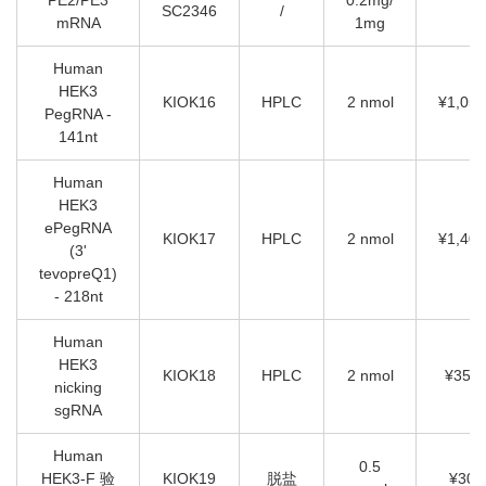
SC2346
/
mRNA
1mg
Human
HEK3
KIOK16
HPLC
2 nmol
¥1,050
PegRNA -
141nt
Human
HEK3
ePegRNA
KIOK17
HPLC
2 nmol
¥1,400
(3'
tevopreQ1)
- 218nt
Human
HEK3
KIOK18
HPLC
2 nmol
¥350
nicking
sgRNA
Human
0.5
HEK3-F 验
KIOK19
脱盐
¥30