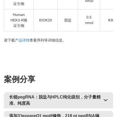
nmol
证引物
Human
0.5
HEK3-R验
KIOK20
脱盐
¥30
nmol
证引物
请下载
产品详情
查看序列等详细信息。
案例分享
长链pegRNA：脱盐与HPLC纯化级别，分子量精
准、纯度高
添加3'tevopreQ1 motif修饰，218 nt pegRNA编