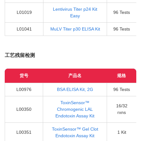
Lentivirus Titer p24 Kit
L01019
96 Tests
Easy
L01041
MuLV Titer p30 ELISA Kit
96 Tests
工艺残留检测
货号
产品名
规格
L00976
BSA ELISA Kit, 2G
96 Tests
ToxinSensor™
16/32
L00350
Chromogenic LAL
rxns
Endotoxin Assay Kit
ToxinSensor™ Gel Clot
L00351
1 Kit
Endotoxin Assay Kit